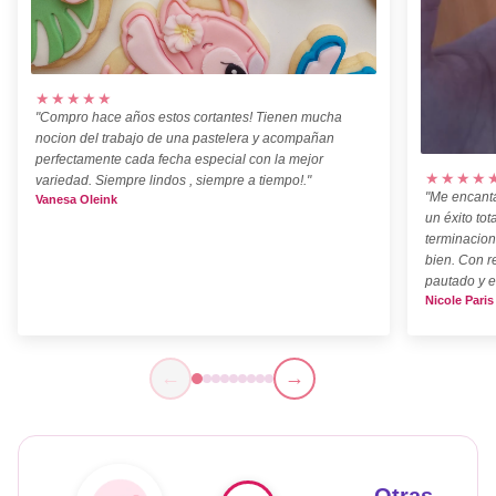
★★★★★
"Compro hace años estos cortantes! Tienen mucha
nocion del trabajo de una pastelera y acompañan
perfectamente cada fecha especial con la mejor
★★★★
variedad. Siempre lindos , siempre a tiempo!."
"Me encanta
Vanesa Oleink
un éxito tot
terminacion
bien. Con r
pautado y e
Nicole Paris
←
→
Otras