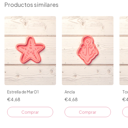
Productos similares
Estrella de Mar D1
Ancla
To
€4,68
€4,68
€4
Comprar
Comprar