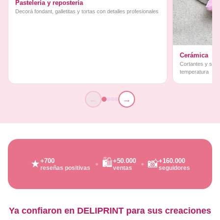
Pastelería y repostería
Decorá fondant, galletitas y tortas con detalles profesionales
Cerámica
Cortantes y sello
temperatura
←
→
🛍️
+700
+50.000
+160.000
★
📸
reseñas positivas
ventas
seguidores
Ya confiaron en DELIPRINT para sus creaciones