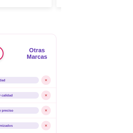
Otras
Marcas
idad
y calidad
y preciso
imizados