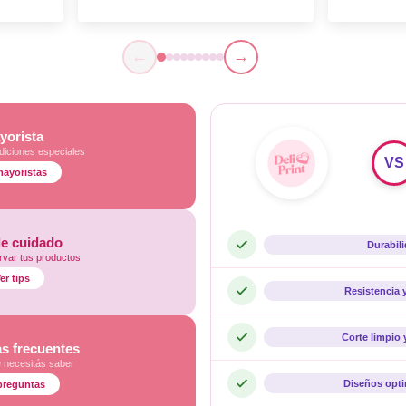
←
→
yorista
diciones especiales
VS
mayoristas
de cuidado
Durabil
var tus productos
er tips
Resistencia 
Corte limpio 
s frecuentes
e necesitás saber
Diseños opt
preguntas