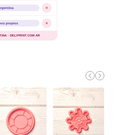
argentina
vos propios
NA · DELIPRINT.COM.AR