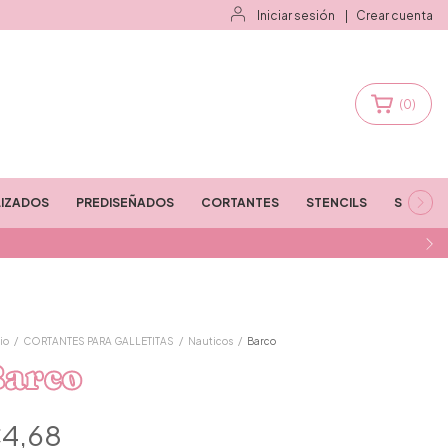
Iniciar sesión
|
Crear cuenta
(
0
)
IZADOS
PREDISEÑADOS
CORTANTES
STENCILS
STAMPS
io
/
CORTANTES PARA GALLETITAS
/
Nauticos
/
Barco
Barco
4,68