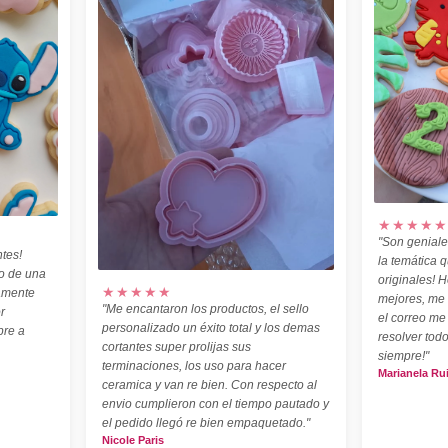
★★★★★
"Son geniale
tes!
la temática 
o de una
originales! H
★★★★★
amente
mejores, me
"Me encantaron los productos, el sello
r
el correo me
personalizado un éxito total y los demas
pre a
resolver todo
cortantes super prolijas sus
siempre!"
terminaciones, los uso para hacer
Marianela Ru
ceramica y van re bien. Con respecto al
envio cumplieron con el tiempo pautado y
el pedido llegó re bien empaquetado."
Nicole Paris