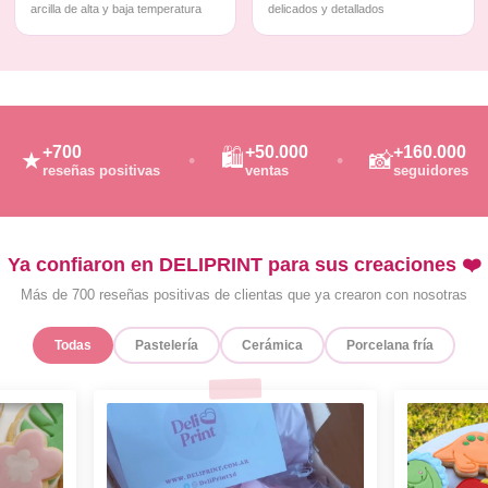
arcilla de alta y baja temperatura
delicados y detallados
+700
+50.000
+160.000
🛍️
★
📸
reseñas positivas
ventas
seguidores
Ya confiaron en DELIPRINT para sus creaciones ❤️
Más de 700 reseñas positivas de clientas que ya crearon con nosotras
Todas
Pastelería
Cerámica
Porcelana fría