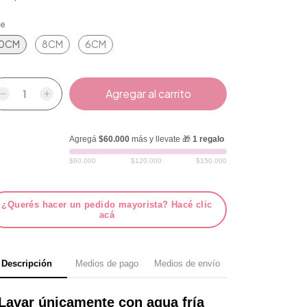
le
10CM
8CM
6CM
Agregá
$60.000
más y llevate 🎁
1 regalo
$60.000
$120.000
$150.000
¿Querés hacer un pedido mayorista? Hacé clic
acá
Descripción
Medios de pago
Medios de envío
Lavar únicamente con agua fría