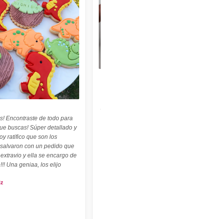
★★★★★
"Felices con nuestro sello personalizado !
Perfecto para cerámica ! ♡ ☆ Las
palabritas y abecedario también son
geniales ! ☆"
s! Encontraste de todo para
Carolina Kuttel
que buscas! Súper detallado y
oy ratifico que son los
 salvaron con un pedido que
 extravio y ella se encargo de
!!! Una geniaa, los elijo
iz