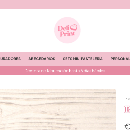
TURADORES
ABECEDARIOS
SETS MINI PASTELERIA
PERSONAL
Demora de fabricación hasta 6 días hábiles
Inic
€