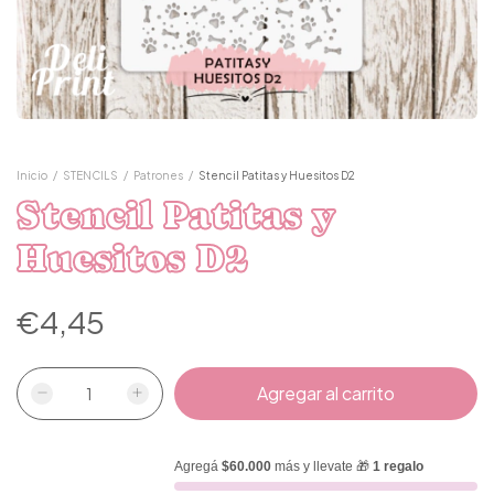
Inicio
/
STENCILS
/
Patrones
/
Stencil Patitas y Huesitos D2
Stencil Patitas y
Huesitos D2
€4,45
Agregá
$60.000
más y llevate 🎁
1 regalo