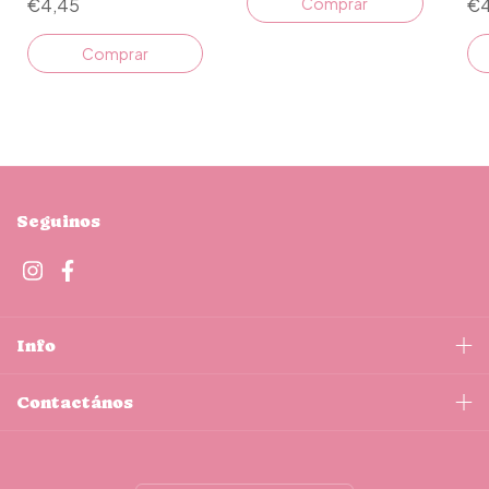
€4,45
€4
Seguinos
Info
Contactános