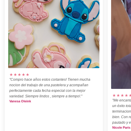
★★★★★
"Compro hace años estos cortantes! Tienen mucha
nocion del trabajo de una pastelera y acompañan
perfectamente cada fecha especial con la mejor
★★★★
variedad. Siempre lindos , siempre a tiempo!."
"Me encanta
Vanesa Oleink
un éxito tot
terminacion
bien. Con r
pautado y e
Nicole Paris