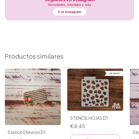
Novedades, tutoriales y más
Ir al Instagram
Productos similares
STENCIL HOJAS D1
€4,45
Stencil Chevron D1
Ste