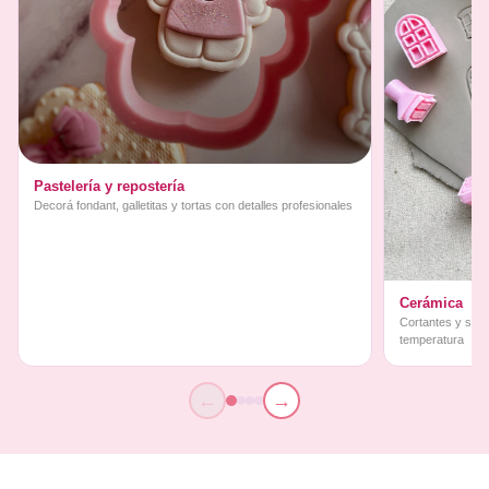
Pastelería y repostería
Decorá fondant, galletitas y tortas con detalles profesionales
Cerámica
Cortantes y sello
temperatura
←
→