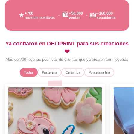
🛍️
+700
+50.000
+160.000
★
📸
reseñas positivas
ventas
seguidores
Ya confiaron en DELIPRINT para sus creaciones
❤️
Más de 700 reseñas positivas de clientas que ya crearon con nosotras
Todas
Pastelería
Cerámica
Porcelana fría