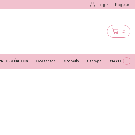
Log in
|
Register
(
0
)
PREDISEÑADOS
Cortantes
Stencils
Stamps
MAYORISTAS