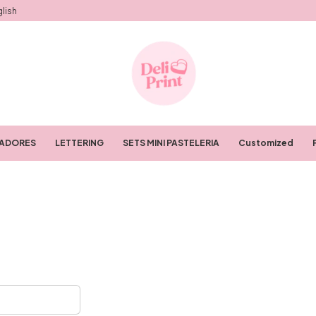
lish
RADORES
LETTERING
SETS MINI PASTELERIA
Customized