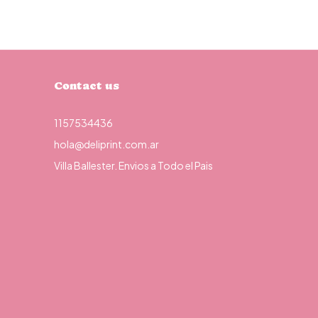
Contact us
1157534436
hola@deliprint.com.ar
Villa Ballester. Envios a Todo el Pais