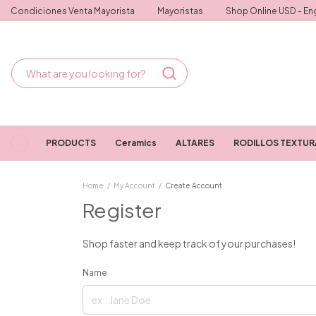
Condiciones Venta Mayorista
Mayoristas
Shop Online USD - Eng
PRODUCTS
Ceramics
ALTARES
RODILLOS TEXTU
Home
/
My Account
/
Create Account
Register
Shop faster and keep track of your purchases!
Name