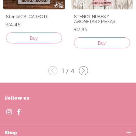
Stencil CALCAREO D1
STENCIL NUBES Y
AVIONETAS 2 PIEZAS
€4,45
€7,85
1
/
4
Follow us
Shop