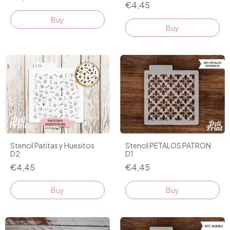
€4,45
Stencil PETALOS PATRON
Stencil Patitas y Huesitos
D1
D2
€4,45
€4,45