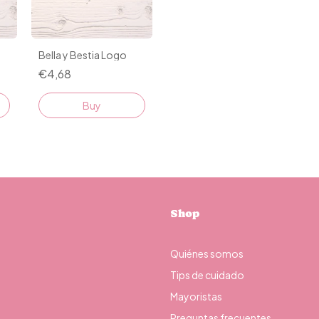
Bella y Bestia Logo
€4,68
Buy
Shop
Quiénes somos
Tips de cuidado
Mayoristas
Preguntas frecuentes