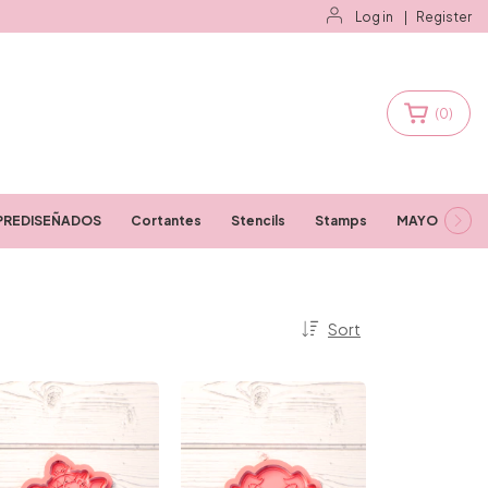
Log in
|
Register
(
0
)
PREDISEÑADOS
Cortantes
Stencils
Stamps
MAYORISTAS
Sort