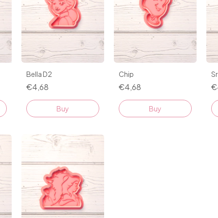
Bella D2
Chip
Sr
€4,68
€4,68
€
Buy
Buy