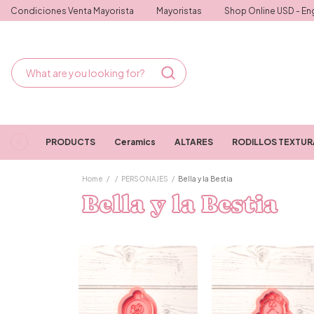
Condiciones Venta Mayorista
Mayoristas
Shop Online USD - Eng
PRODUCTS
Ceramics
ALTARES
RODILLOS TEXTU
Home
/
/
PERSONAJES
/
Bella y la Bestia
Bella y la Bestia