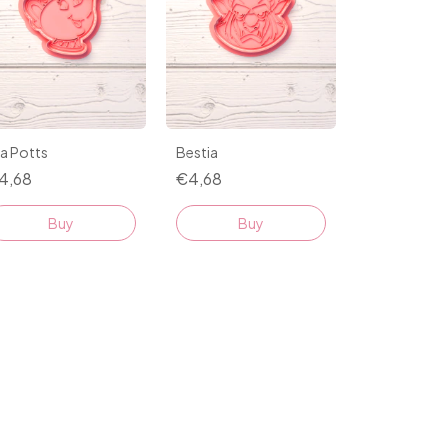
a Potts
Bestia
4,68
€4,68
Buy
Buy