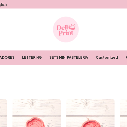
lish
RADORES
LETTERING
SETS MINI PASTELERIA
Customized