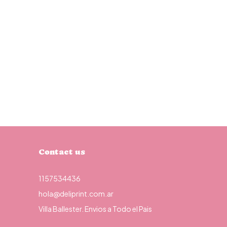
Contact us
1157534436
hola@deliprint.com.ar
Villa Ballester. Envios a Todo el Pais