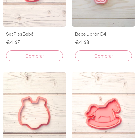
Set Pies Bebé
Bebe Llorón D4
€4,67
€4,68
Comprar
Comprar