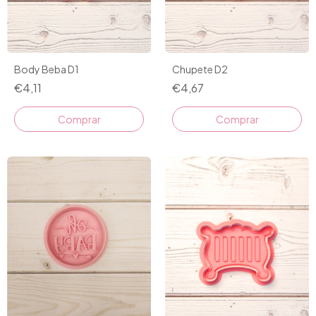
Chupete D2
Body Beba D1
€4,67
€4,11
Comprar
Comprar