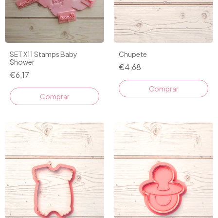
Chupete
SET X11 Stamps Baby
Shower
€4,68
€6,17
Comprar