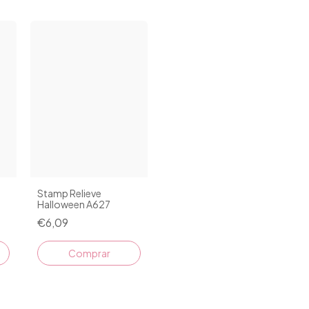
Stamp Relieve
Halloween A627
€6,09