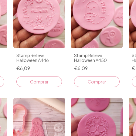
Stamp Relieve
Stamp Relieve
S
Halloween A446
Halloween A450
H
€6,09
€6,09
€