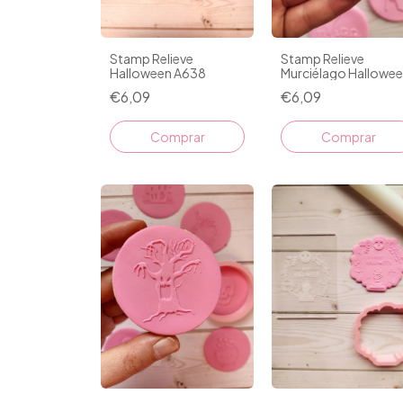
Stamp Relieve
Stamp Relieve
Halloween A638
Murciélago Hallowe
A447
€6,09
€6,09