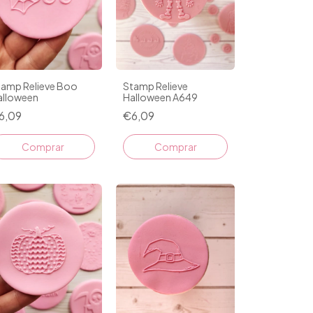
tamp Relieve Boo
Stamp Relieve
alloween
Halloween A649
6,09
€6,09