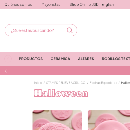
Quiénes somos
Mayoristas
Shop Online USD - English
PRODUCTOS
CERAMICA
ALTARES
RODILLOS TEX
Inicio
/
STAMPS RELIEVE ACRILICO
/
Fechas Especiales
/
Hallo
Halloween