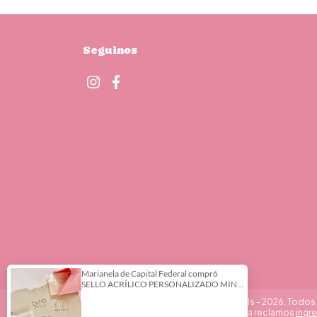
Seguinos
Copyright DeliPrint - Cortantes y Stencils - 2026. Todo
Defensa de las y los consumidores. Para reclamos
ingre