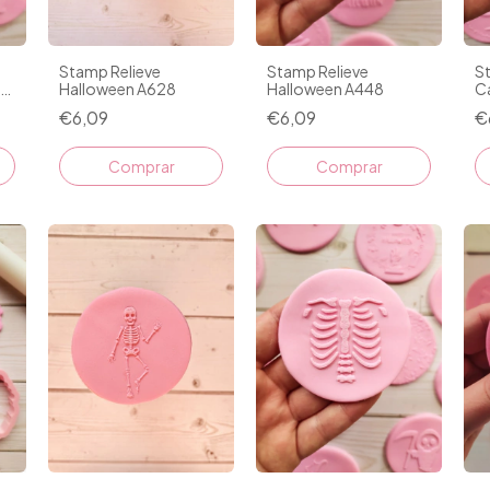
Stamp Relieve
Stamp Relieve
S
en
Halloween A628
Halloween A448
C
A
€6,09
€6,09
€