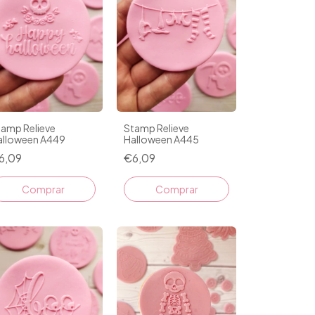
tamp Relieve
Stamp Relieve
alloween A449
Halloween A445
6,09
€6,09