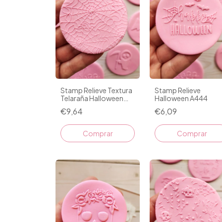
Stamp Relieve Textura
Stamp Relieve
Telaraña Halloween
Halloween A444
075
€9,64
€6,09