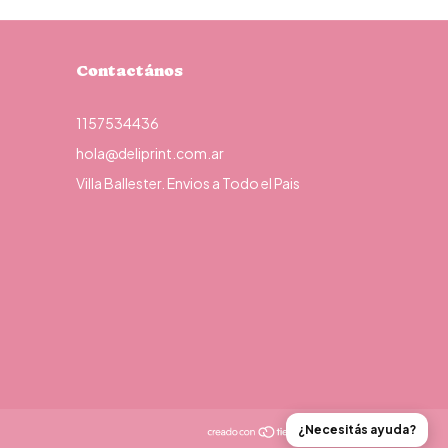
Contactános
1157534436
hola@deliprint.com.ar
Villa Ballester. Envios a Todo el Pais
¿Necesitás ayuda?