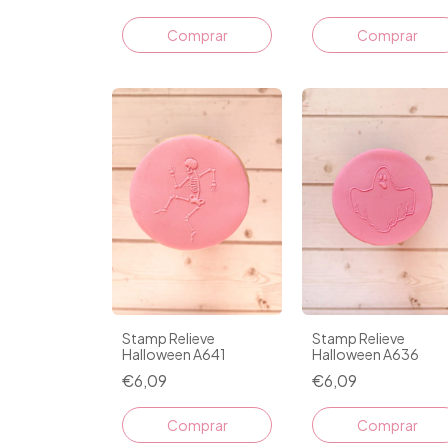
Stamp Relieve
Stamp Relieve
Halloween A641
Halloween A636
€6,09
€6,09