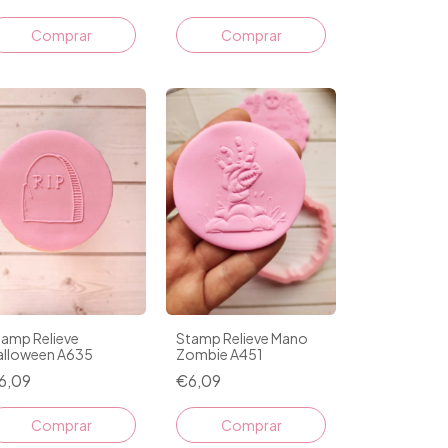
tamp Relieve
Stamp Relieve Mano
alloween A635
Zombie A451
6,09
€6,09