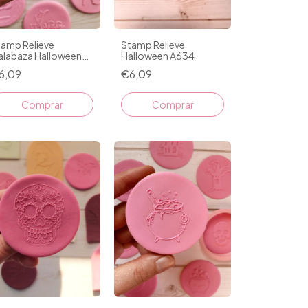
tamp Relieve
Stamp Relieve
alabaza Halloween
Halloween A634
442
6,09
€6,09