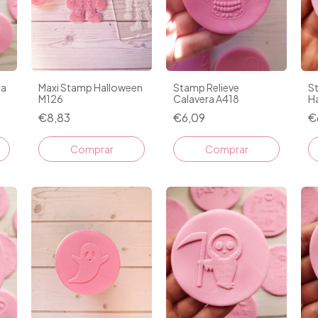
ra
Maxi Stamp Halloween
Stamp Relieve
S
M126
Calavera A418
H
€8,83
€6,09
€
Comprar