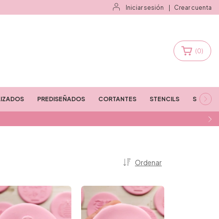
Iniciar sesión
|
Crear cuenta
(
0
)
IZADOS
PREDISEÑADOS
CORTANTES
STENCILS
STAMPS
Ordenar