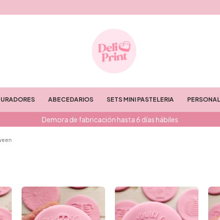
TURADORES
ABECEDARIOS
SETS MINI PASTELERIA
PERSONAL
Demora de fabricación hasta 6 días hábiles
ween