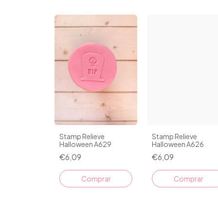
Stamp Relieve
Stamp Relieve
Halloween A629
Halloween A626
€6,09
€6,09