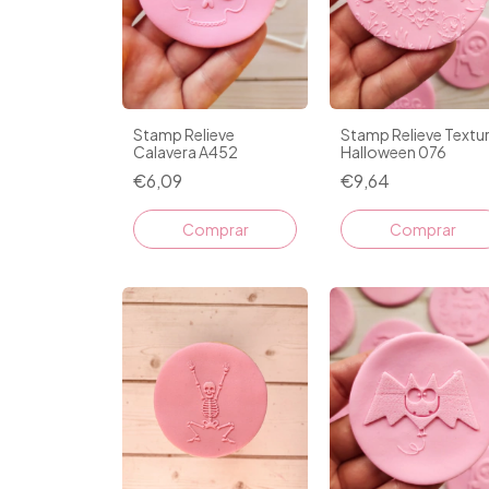
Stamp Relieve
Stamp Relieve Textu
Calavera A452
Halloween 076
€6,09
€9,64