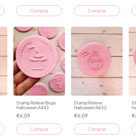
Stamp Relieve Bruja
Stamp Relieve
S
Halloween A443
Halloween A632
H
€6,09
€6,09
€