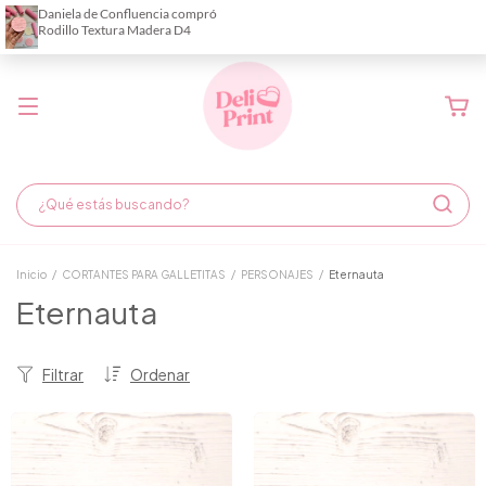
Demora de fabricación hasta 6 días hábiles
Inicio
/
CORTANTES PARA GALLETITAS
/
PERSONAJES
/
Eternauta
Eternauta
Filtrar
Ordenar