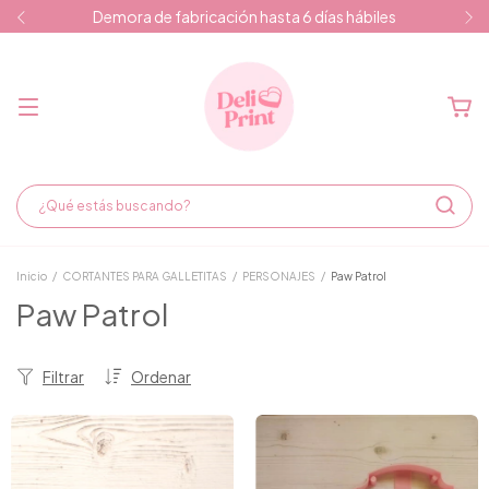
Demora de fabricación hasta 6 días hábiles
Inicio
/
CORTANTES PARA GALLETITAS
/
PERSONAJES
/
Paw Patrol
Paw Patrol
Filtrar
Ordenar