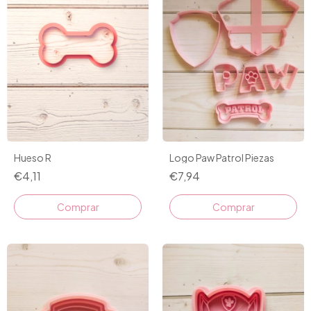
Logo Paw Patrol Piezas
Hueso R
€7,94
€4,11
Comprar