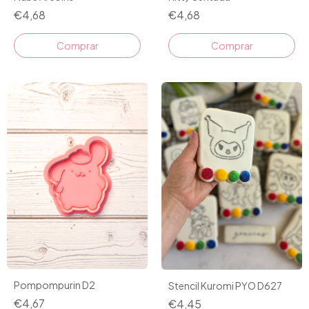
€4,68
€4,68
Comprar
Comprar
Pompompurin D2
Stencil Kuromi PYO D627
€4,67
€4,45