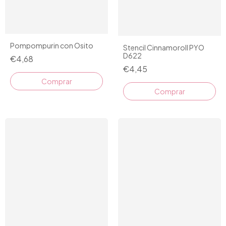
Pompompurin con Osito
Stencil Cinnamoroll PYO
D622
€4,68
€4,45
Comprar
Comprar