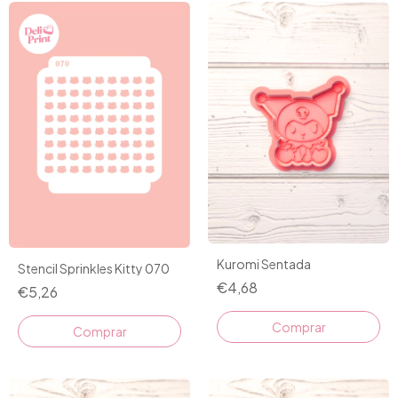
Kuromi Sentada
Stencil Sprinkles Kitty 070
€4,68
€5,26
Comprar