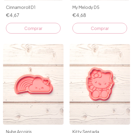
Cinnamoroll D1
My Melody D5
€4,67
€4,68
Comprar
Comprar
Nube Arcoiris
Kitty Sentada