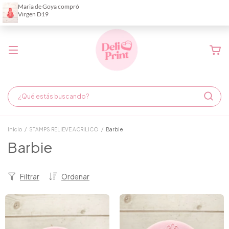
Demora de fabricación hasta 6 días hábiles
Inicio
/
STAMPS RELIEVE ACRILICO
/
Barbie
Barbie
Filtrar
Ordenar