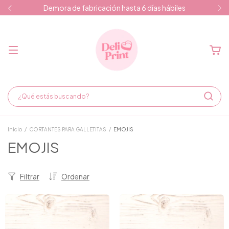
Demora de fabricación hasta 6 días hábiles
Inicio
/
CORTANTES PARA GALLETITAS
/
EMOJIS
EMOJIS
Filtrar
Ordenar