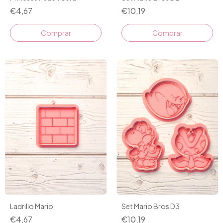
€4,67
€10,19
Comprar
Ladrillo Mario
Set Mario Bros D3
€4,67
€10,19