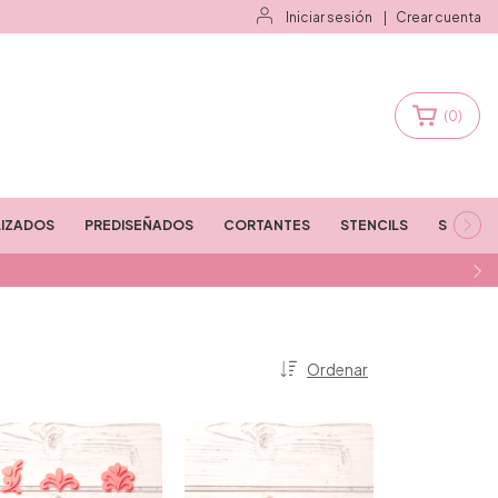
Iniciar sesión
|
Crear cuenta
(
0
)
IZADOS
PREDISEÑADOS
CORTANTES
STENCILS
STAMPS
Ordenar