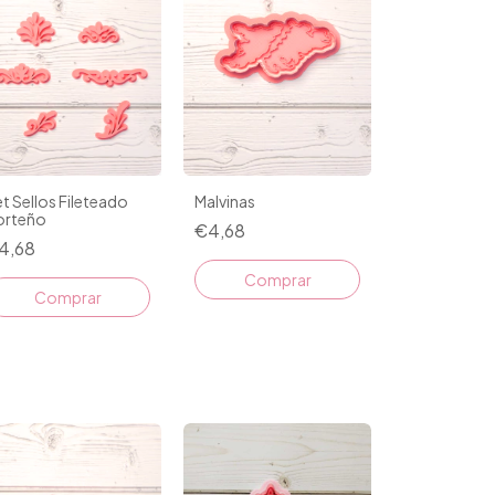
t Sellos Fileteado
Malvinas
orteño
€4,68
4,68
Comprar
Comprar