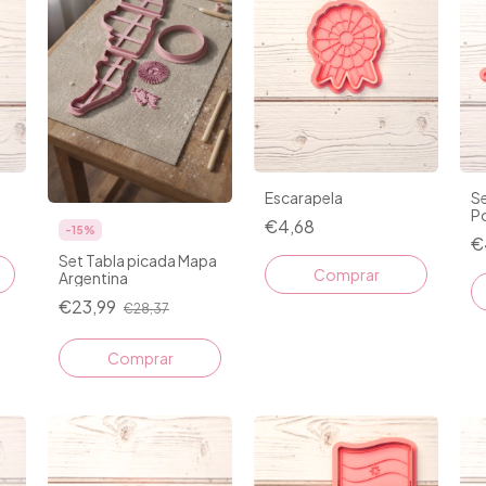
Escarapela
Se
P
€4,68
-
15
%
€
Set Tabla picada Mapa
Comprar
Argentina
€23,99
€28,37
Comprar