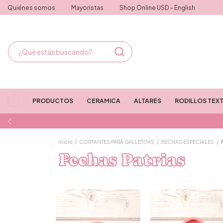
Quiénes somos
Mayoristas
Shop Online USD - English
PRODUCTOS
CERAMICA
ALTARES
RODILLOS TEX
Inicio
/
CORTANTES PARA GALLETITAS
/
FECHAS ESPECIALES
/
Fechas Patrias