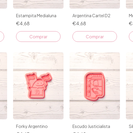
Estampita Medialuna
Argentina Cartel D2
Me
€4,68
€4,68
€
Comprar
Comprar
Forky Argentino
Escudo Justicialista
Si