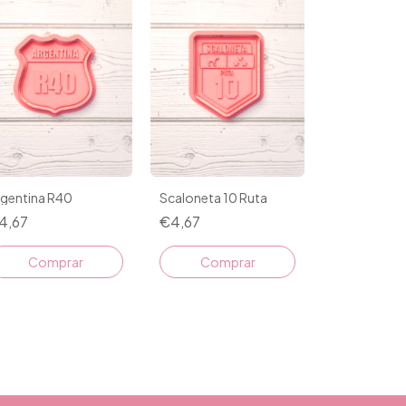
rgentina R40
Scaloneta 10 Ruta
4,67
€4,67
Comprar
Comprar