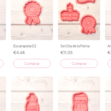
Set Dia de la Patria
Escarapela D2
Ar
€11,05
€4,68
€
Comprar