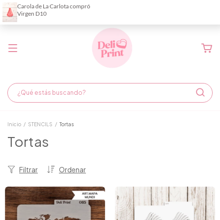
Demora de fabricación hasta 6 días hábiles
Inicio
/
STENCILS
/
Tortas
Tortas
Filtrar
Ordenar