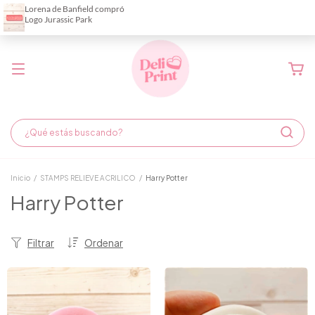
Demora de fabricación hasta 6 días hábiles
Inicio
/
STAMPS RELIEVE ACRILICO
/
Harry Potter
Harry Potter
Filtrar
Ordenar