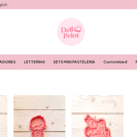
lish
RADORES
LETTERING
SETS MINI PASTELERIA
Customized