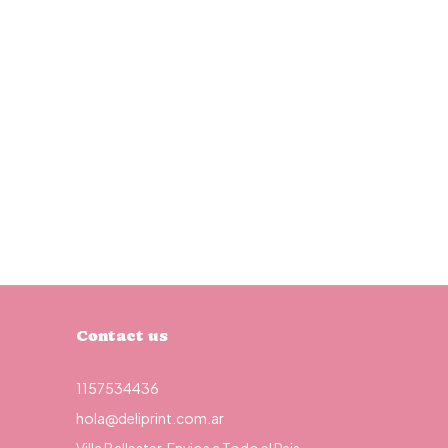
Contact us
1157534436
hola@deliprint.com.ar