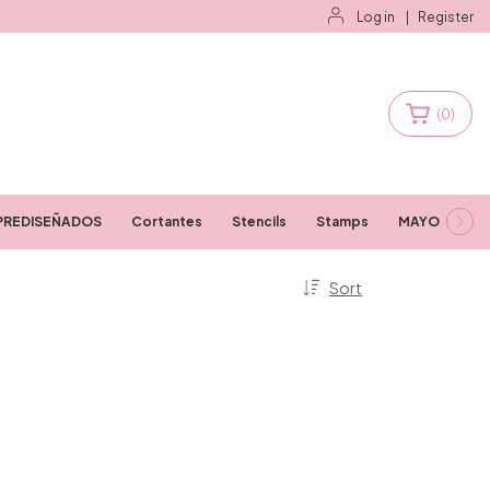
Log in
|
Register
(
0
)
PREDISEÑADOS
Cortantes
Stencils
Stamps
MAYORISTAS
Sort