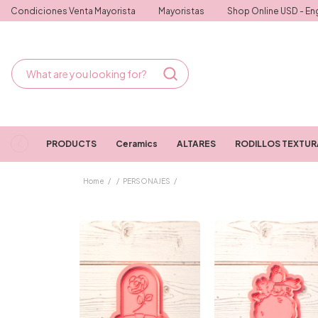
Condiciones Venta Mayorista
Mayoristas
Shop Online USD - Eng
PRODUCTS
Ceramics
ALTARES
RODILLOS TEXTU
Home
/
/
PERSONAJES
/