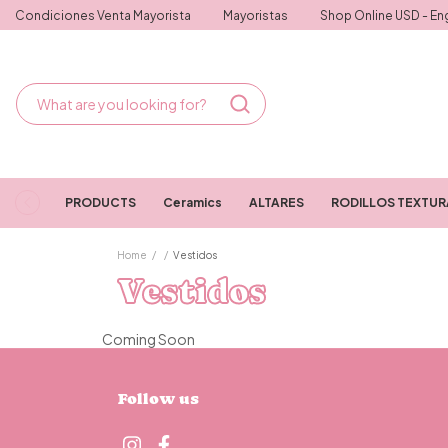
Condiciones Venta Mayorista
Mayoristas
Shop Online USD - Eng
PRODUCTS
Ceramics
ALTARES
RODILLOS TEXTU
Home
/
/
Vestidos
Vestidos
Coming Soon
Follow us