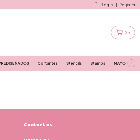
Log in
|
Register
(
0
)
PREDISEÑADOS
Cortantes
Stencils
Stamps
MAYORISTAS
Contact us