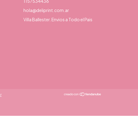
1157534436
hola@deliprint.com.ar
Villa Ballester. Envios a Todo el Pais
r