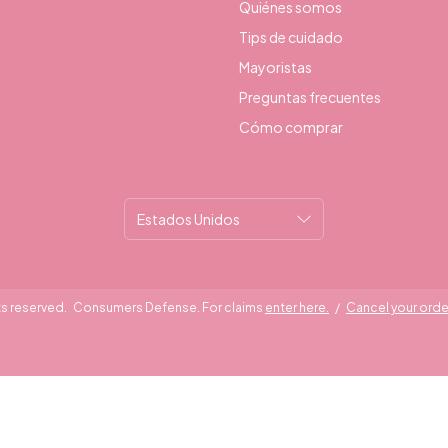
Quiénes somos
Tips de cuidado
Mayoristas
Preguntas frecuentes
Cómo comprar
ts reserved.
Consumers Defense. For claims
enter here.
/
Cancel your orde