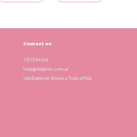
B
Contact us
1157534436
hola@deliprint.com.ar
Villa Ballester. Envios a Todo el Pais