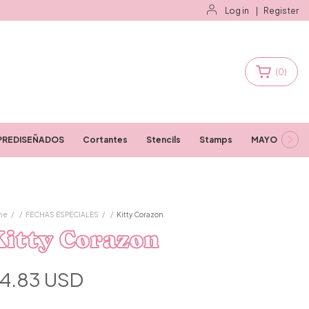
Log in
|
Register
(
0
)
PREDISEÑADOS
Cortantes
Stencils
Stamps
MAYORISTAS
me
/
/
FECHAS ESPECIALES
/
/
Kitty Corazon
Kitty Corazon
4.83 USD