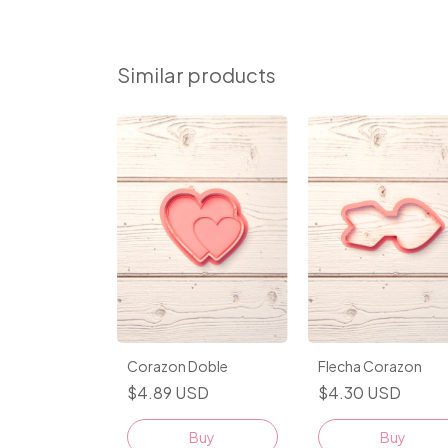
Similar products
Corazon
Corazon Doble
Flecha Corazon
SD
$4.89 USD
$4.30 USD
Buy
Buy
Buy