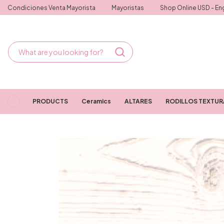
Condiciones Venta Mayorista
Mayoristas
Shop Online USD - Eng
PRODUCTS
Ceramics
ALTARES
RODILLOS TEXTU