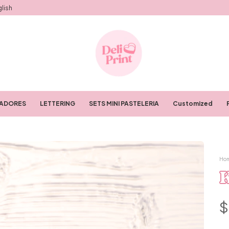
lish
RADORES
LETTERING
SETS MINI PASTELERIA
Customized
Ho
$