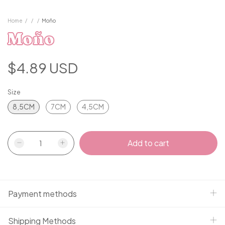
Home
/
/
/
Moño
Moño
$4.89 USD
Size
8,5CM
7CM
4,5CM
Payment methods
Shipping Methods