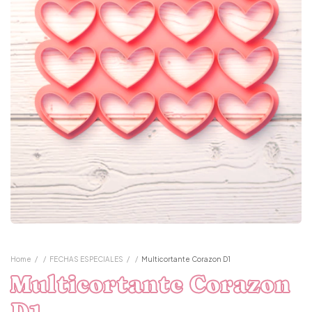
Home
/
/
FECHAS ESPECIALES
/
/
Multicortante Corazon D1
Multicortante Corazon
D1