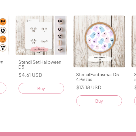
en
Stencil Set Halloween
D5
$4.61 USD
Stencil Fantasmas D5
4 Piezas
$13.18 USD