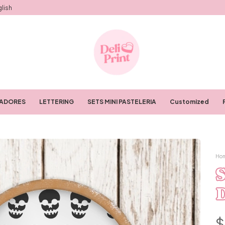
lish
RADORES
LETTERING
SETS MINI PASTELERIA
Customized
Ho
S
$