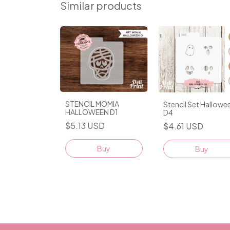
Similar products
STENCIL MOMIA
Stencil Set Hallowe
et Halloween
HALLOWEEN D1
D4
$5.13 USD
$4.61 USD
SD
Buy