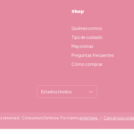
Shop
Quiénes somos
Tips de cuidado
Mayoristas
Preguntas frecuentes
Cómo comprar
ts reserved.
Consumers Defense. For claims
enter here.
/
Cancel your orde