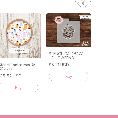
STENCIL CALABAZA
HALLOWEEN D1
$5.13 USD
Stencil Fantasmas D5
5 Piezas
Stencil Fa
$15.52 USD
Buy
2 Piezas
$7.55 US