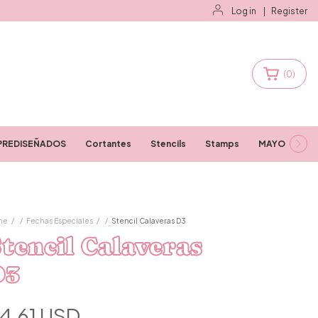
Log in
|
Register
(
0
)
PREDISEÑADOS
Cortantes
Stencils
Stamps
MAYORISTAS
me
/
/
Fechas Especiales
/
/
Stencil Calaveras D3
tencil Calaveras
D3
4.61 USD