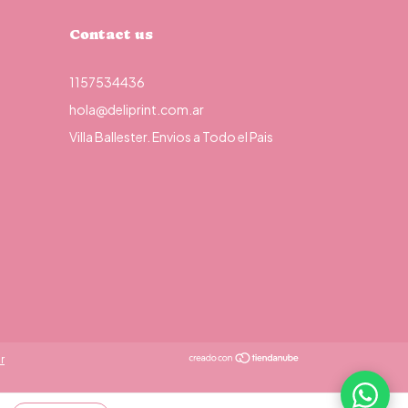
Contact us
1157534436
hola@deliprint.com.ar
Villa Ballester. Envios a Todo el Pais
¿Necesitás ayuda?
r