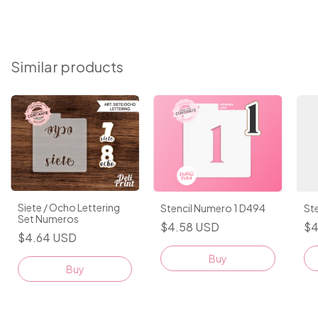
Similar products
Siete / Ocho Lettering
Stencil Numero 1 D494
St
Set Numeros
$4.58 USD
$4
$4.64 USD
Buy
Buy