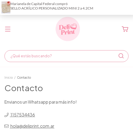
Demora de fabricación hasta 6 días hábiles
Inicio
/
Contacto
Contacto
Envianos un Whatsapp para más info!
1157534436
hola@deliprint.com.ar