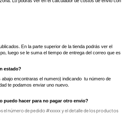
na. Lo podras ver en el calculador de costos de envio con 
licados. En la parte superior de la tienda podrás ver el 
po, luego se le suma el tiempo de entrega del correo que es 
en estado?
bajo encontraras el numero) indicando  tu número de 
vedad te podamos enviar uno nuevo. 
mo puedo hacer para no pagar otro envio?
l número de pedido #xxxxx y el detalle de los productos