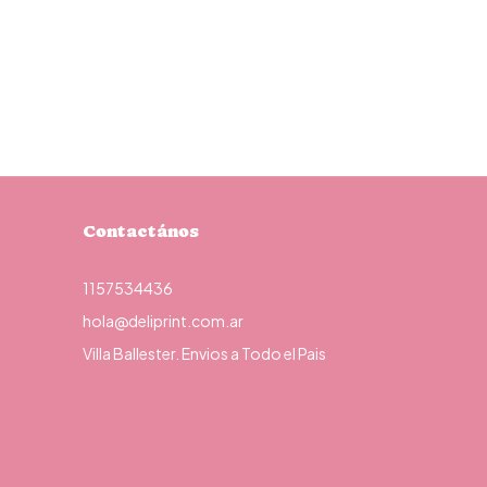
Contactános
1157534436
hola@deliprint.com.ar
Villa Ballester. Envios a Todo el Pais