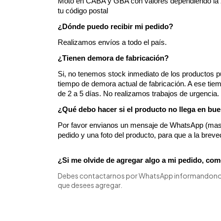
Moto en CABA y GBA con valores dependiendo la zo
tu código postal
¿Dónde puedo recibir mi pedido?
Realizamos envíos a todo el país.
¿Tienen demora de fabricación?
Si, no tenemos stock inmediato de los productos pub
tiempo de demora actual de fabricación. A ese tiem
de 2 a 5 días. No realizamos trabajos de urgencia.
¿Qué debo hacer si el producto no llega en bu
Por favor envianos un mensaje de WhatsApp (mas a
pedido y una foto del producto, para que a la bre
¿Si me olvide de agregar algo a mi pedido, co
Debes contactarnos por WhatsApp informandonos e
que desees agregar.