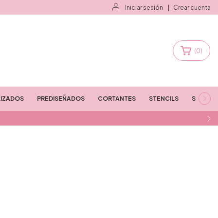
Iniciar sesión
|
Crear cuenta
(
0
)
IZADOS
PREDISEÑADOS
CORTANTES
STENCILS
STAMPS