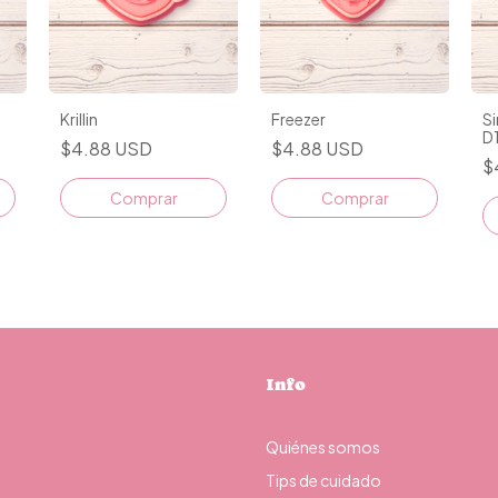
Krillin
Freezer
Si
D
$4.88 USD
$4.88 USD
$
Comprar
Comprar
Info
Quiénes somos
Tips de cuidado