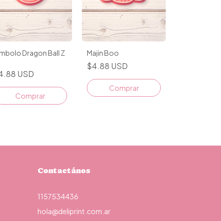
mbolo Dragon Ball Z
Majin Boo
1
$4.88 USD
4.88 USD
Comprar
Comprar
Contactános
1157534436
hola@deliprint.com.ar