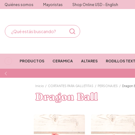
Quiénes somos
Mayoristas
Shop Online USD - English
PRODUCTOS
CERAMICA
ALTARES
RODILLOS TEX
Inicio
/
CORTANTES PARA GALLETITAS
/
PERSONAJES
/
Dragon B
Dragon Ball