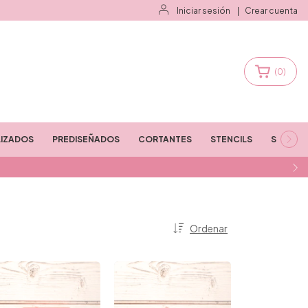
Iniciar sesión
|
Crear cuenta
(
0
)
IZADOS
PREDISEÑADOS
CORTANTES
STENCILS
STAMPS
Ordenar