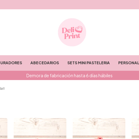
TURADORES
ABECEDARIOS
SETS MINI PASTELERIA
PERSONAL
Demora de fabricación hasta 6 días hábiles
all