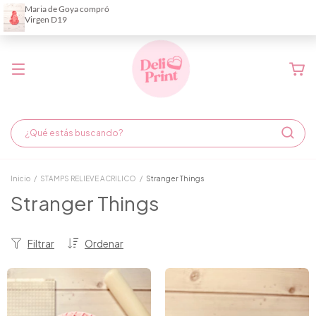
Demora de fabricación hasta 6 días hábiles
Inicio
/
STAMPS RELIEVE ACRILICO
/
Stranger Things
Stranger Things
Filtrar
Ordenar