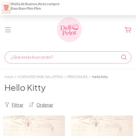
Demora de fabricación hasta 6 días hábiles
Inicio
/
CORTANTES PARA GALLETITAS
/
PERSONAJES
/
Hello Kitty
Hello Kitty
Filtrar
Ordenar