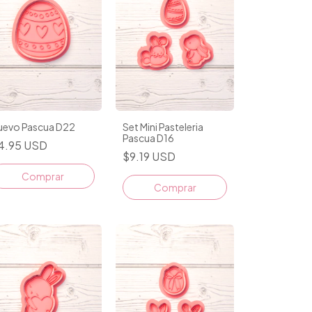
uevo Pascua D22
Set Mini Pasteleria
Pascua D16
4.95 USD
$9.19 USD
Comprar