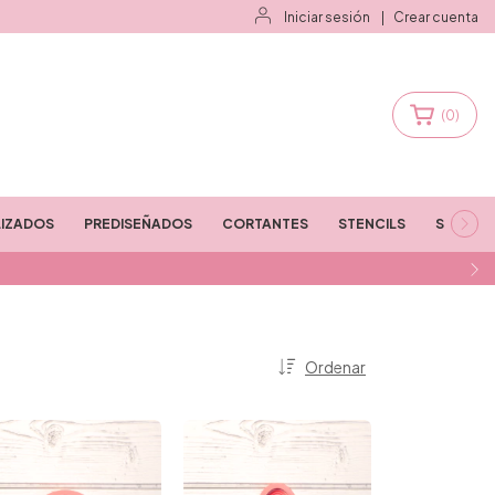
Iniciar sesión
|
Crear cuenta
(
0
)
IZADOS
PREDISEÑADOS
CORTANTES
STENCILS
STAMPS
Ordenar