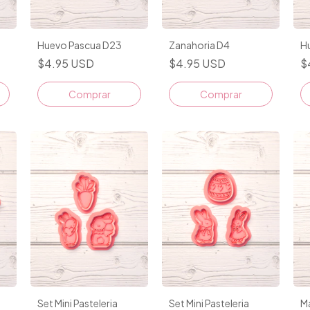
Huevo Pascua D23
Zanahoria D4
H
$4.95 USD
$4.95 USD
$
Comprar
Comprar
Set Mini Pasteleria
Set Mini Pasteleria
M