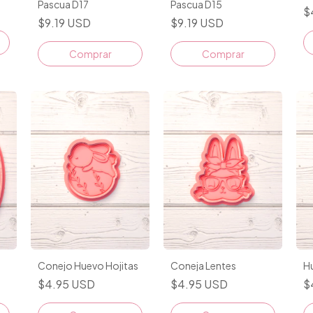
Pascua D17
Pascua D15
$
$9.19 USD
$9.19 USD
Conejo Huevo Hojitas
Coneja Lentes
H
$4.95 USD
$4.95 USD
$