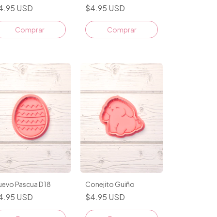
4.95 USD
$4.95 USD
Comprar
Comprar
uevo Pascua D18
Conejito Guiño
4.95 USD
$4.95 USD