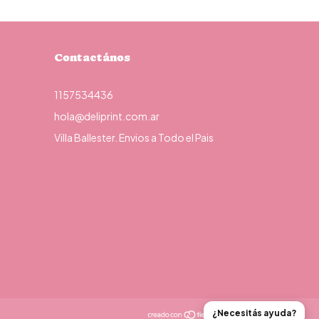
Contactános
1157534436
hola@deliprint.com.ar
Villa Ballester. Envios a Todo el Pais
¿Necesitás ayuda?