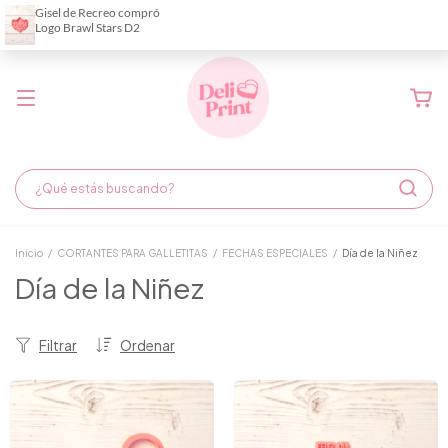
Demora de fabricación hasta 6 días hábiles
Inicio
/
CORTANTES PARA GALLETITAS
/
FECHAS ESPECIALES
/
Día de la Niñez
Día de la Niñez
Filtrar
Ordenar