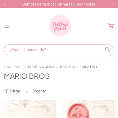
Demora de fabricación hasta 6 días hábiles
Inicio
/
CORTANTES PARA GALLETITAS
/
PERSONAJES
/
MARIO BROS
MARIO BROS
Filtrar
Ordenar