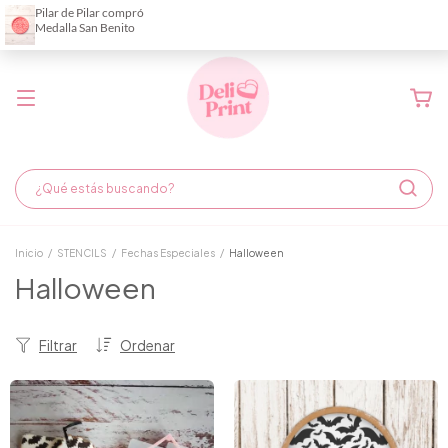
Demora de fabricación hasta 6 días hábiles
Inicio
/
STENCILS
/
Fechas Especiales
/
Halloween
Halloween
Filtrar
Ordenar