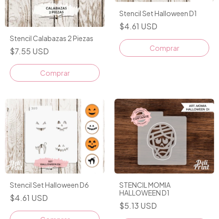
Stencil Set Halloween D1
$4.61 USD
Stencil Calabazas 2 Piezas
$7.55 USD
STENCIL MOMIA
Stencil Set Halloween D6
HALLOWEEN D1
$4.61 USD
$5.13 USD