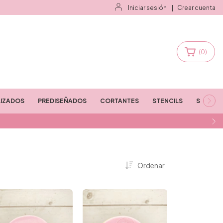
Iniciar sesión
|
Crear cuenta
(
0
)
IZADOS
PREDISEÑADOS
CORTANTES
STENCILS
STAMPS
Ordenar