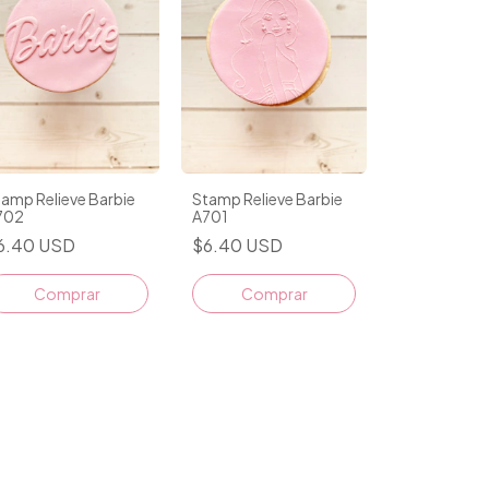
amp Relieve Barbie
Stamp Relieve Barbie
702
A701
6.40 USD
$6.40 USD