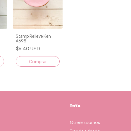
e
Stamp Relieve Ken
A698
$6.40 USD
Info
Quiénes somos