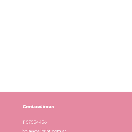
Contactános
1157534436
hola@deliprint.com.ar