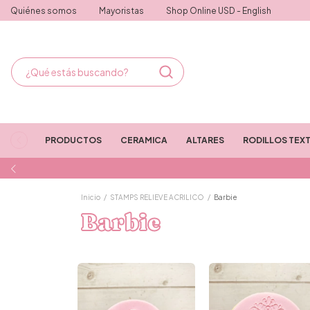
Quiénes somos
Mayoristas
Shop Online USD - English
PRODUCTOS
CERAMICA
ALTARES
RODILLOS TEX
Inicio
/
STAMPS RELIEVE ACRILICO
/
Barbie
Barbie