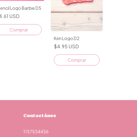
encil Logo Barbie D5
4.61 USD
Comprar
Ken Logo D2
$4.95 USD
Comprar
Contactános
1157534436