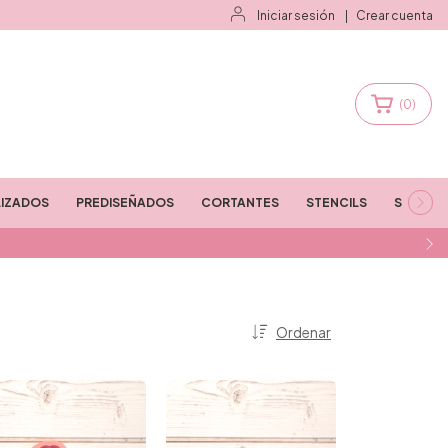
Iniciar sesión
|
Crear cuenta
(
0
)
IZADOS
PREDISEÑADOS
CORTANTES
STENCILS
STAMPS
Ordenar