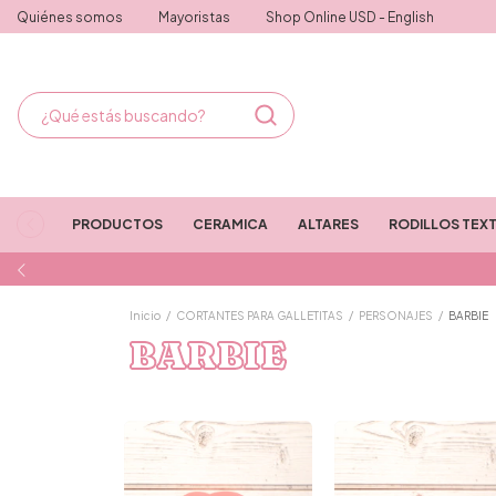
Quiénes somos
Mayoristas
Shop Online USD - English
PRODUCTOS
CERAMICA
ALTARES
RODILLOS TEX
Inicio
/
CORTANTES PARA GALLETITAS
/
PERSONAJES
/
BARBIE
BARBIE