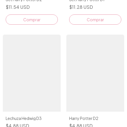
$11.54 USD
$11.28 USD
Lechuza Hedwig D3
Harry Potter D2
$4.88 USD
$4.88 USD