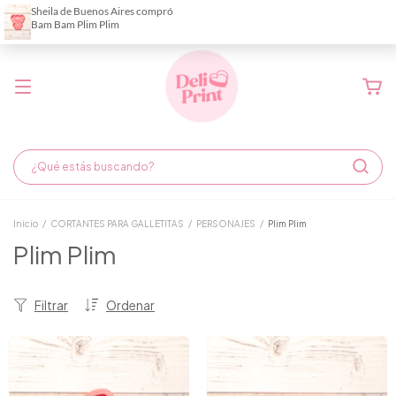
Demora de fabricación hasta 6 días hábiles
Inicio
/
CORTANTES PARA GALLETITAS
/
PERSONAJES
/
Plim Plim
Plim Plim
Filtrar
Ordenar