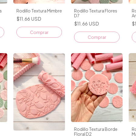
s
Rodillo Textura Mimbre
Rodillo Textura Flores
Ro
D7
A
$11.66 USD
$11.66 USD
$
Rodillo Textura Borde
Ro
Floral D2
M