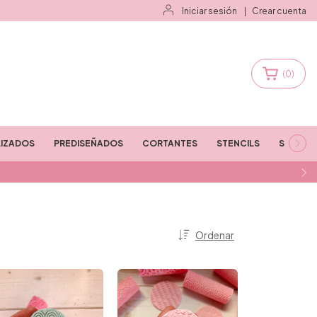
Iniciar sesión
|
Crear cuenta
(
0
)
IZADOS
PREDISEÑADOS
CORTANTES
STENCILS
STAMPS
Ordenar