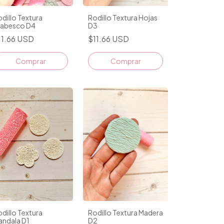
dillo Textura
Rodillo Textura Hojas
rabesco D4
D3
11.66 USD
$11.66 USD
dillo Textura
Rodillo Textura Madera
andala D1
D2