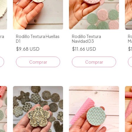
era
Rodillo Textura Huellas
Rodillo Textura
Ro
D1
Navidad D3
M
$9.68 USD
$11.66 USD
$