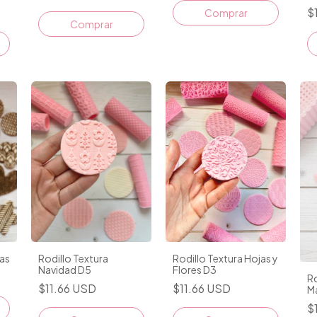
$
ras
Rodillo Textura
Rodillo Textura Hojas y
Navidad D5
Flores D3
Ro
$11.66 USD
$11.66 USD
Ma
$