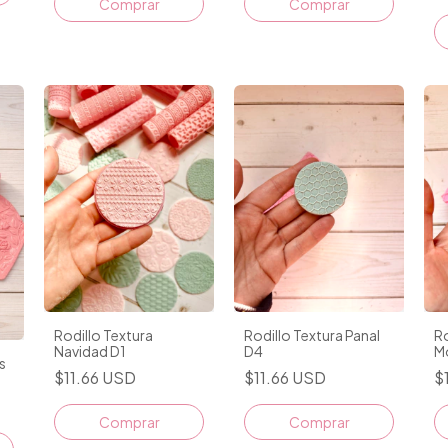
Rodillo Textura
Rodillo Textura Panal
Ro
Navidad D1
D4
M
s
$11.66 USD
$11.66 USD
$