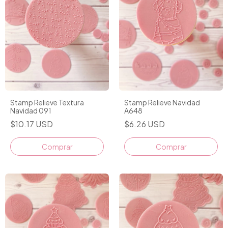
Stamp Relieve Textura
Stamp Relieve Navidad
Navidad 091
A648
$10.17 USD
$6.26 USD
Comprar