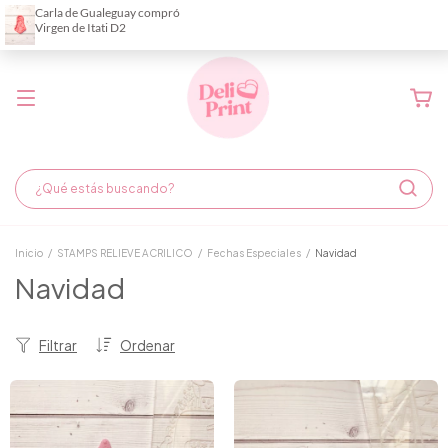
Demora de fabricación hasta 6 días hábiles
Inicio
/
STAMPS RELIEVE ACRILICO
/
Fechas Especiales
/
Navidad
Navidad
Filtrar
Ordenar