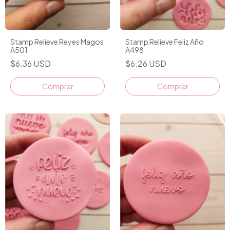
Stamp Relieve Reyes Magos
Stamp Relieve Feliz Año
A501
A498
$6.36 USD
$6.26 USD