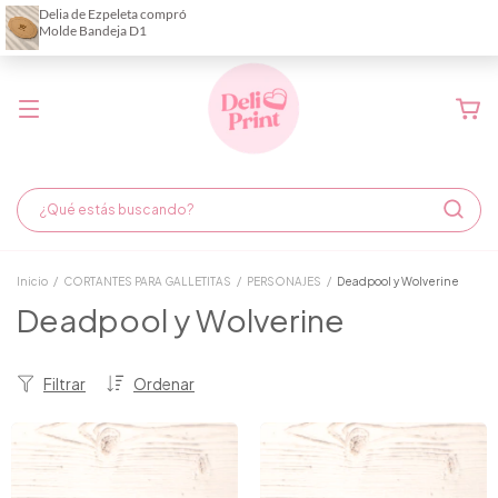
Demora de fabricación hasta 6 días hábiles
Inicio
/
CORTANTES PARA GALLETITAS
/
PERSONAJES
/
Deadpool y Wolverine
Deadpool y Wolverine
Filtrar
Ordenar