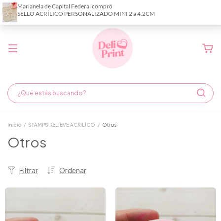
Demora de fabricación hasta 6 días hábiles
Inicio
/
STAMPS RELIEVE ACRILICO
/
Otros
Otros
Filtrar
Ordenar