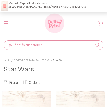
Demora de fabricación hasta 6 días hábiles
Inicio
/
CORTANTES PARA GALLETITAS
/
Star Wars
Star Wars
Filtrar
Ordenar