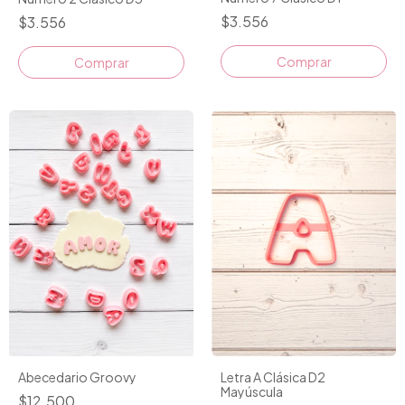
$3.556
$3.556
Comprar
Comprar
Abecedario Groovy
Letra A Clásica D2
Mayúscula
$12.500