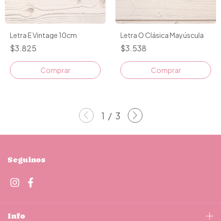
Letra E Vintage 10cm
Letra O Clásica Mayúscula
$3.825
$3.538
Comprar
1
/
3
Seguinos
Info