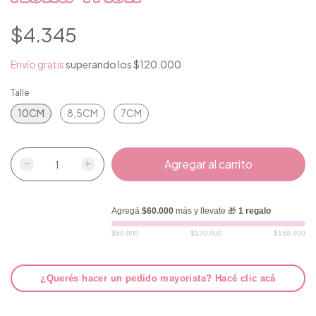
$4.345
Envío gratis
superando los
$120.000
Talle
10CM
8,5CM
7CM
Agregá
$60.000
más y llevate 🎁
1 regalo
$60.000
$120.000
$150.000
¿Querés hacer un pedido mayorista? Hacé clic acá