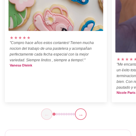
★★★★★
"Compro hace años estos cortantes! Tienen mucha
nocion del trabajo de una pastelera y acompañan
perfectamente cada fecha especial con la mejor
★★★★
variedad. Siempre lindos , siempre a tiempo!."
"Me encanta
Vanesa Oleink
un éxito tot
terminacion
bien. Con r
pautado y e
Nicole Paris
←
→