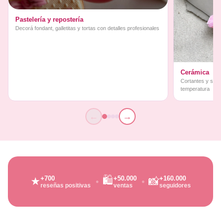
Pastelería y repostería
Decorá fondant, galletitas y tortas con detalles profesionales
Cerámica
Cortantes y sello
temperatura
←
→
🛍️
+700
+50.000
+160.000
★
📸
reseñas positivas
ventas
seguidores