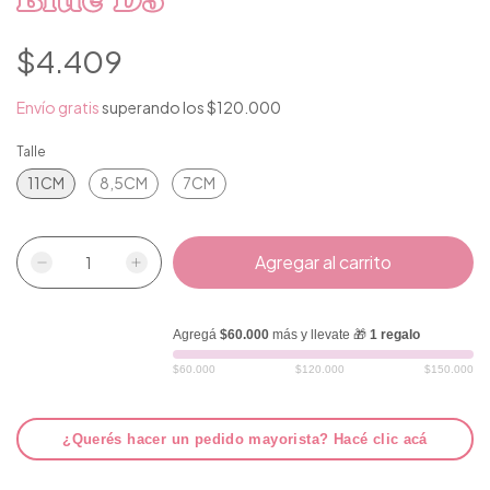
$4.409
Envío gratis
superando los
$120.000
Talle
11CM
8,5CM
7CM
Agregá
$60.000
más y llevate 🎁
1 regalo
$60.000
$120.000
$150.000
¿Querés hacer un pedido mayorista? Hacé clic acá