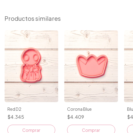
Productos similares
Red D2
Corona Blue
Bl
$4.345
$4.409
$4
Comprar
Comprar