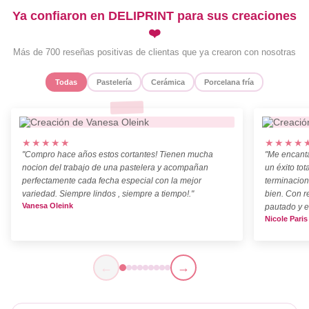
Ya confiaron en DELIPRINT para sus creaciones
❤️
Más de 700 reseñas positivas de clientas que ya crearon con nosotras
Todas
Pastelería
Cerámica
Porcelana fría
★★★★★
★★★★
"Compro hace años estos cortantes! Tienen mucha
"Me encanta
nocion del trabajo de una pastelera y acompañan
un éxito tot
perfectamente cada fecha especial con la mejor
terminacion
variedad. Siempre lindos , siempre a tiempo!."
bien. Con r
Vanesa Oleink
pautado y e
Nicole Paris
←
→