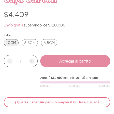
$4.409
Envío gratis
superando los
$120.000
Talle
10CM
8,5CM
6,5CM
Agregá
$60.000
más y llevate 🎁
1 regalo
$60.000
$120.000
$150.000
¿Querés hacer un pedido mayorista? Hacé clic acá