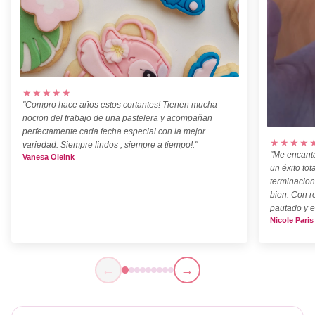
★★★★★
"Compro hace años estos cortantes! Tienen mucha
nocion del trabajo de una pastelera y acompañan
perfectamente cada fecha especial con la mejor
★★★★
variedad. Siempre lindos , siempre a tiempo!."
"Me encanta
Vanesa Oleink
un éxito tot
terminacion
bien. Con r
pautado y e
Nicole Paris
←
→