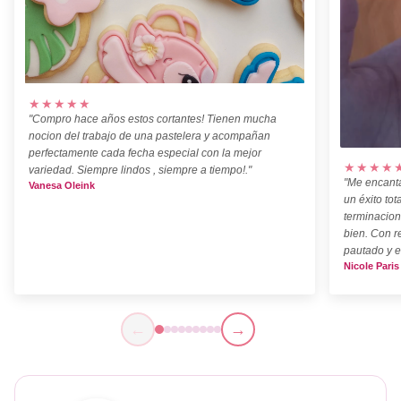
★★★★★
"Compro hace años estos cortantes! Tienen mucha
nocion del trabajo de una pastelera y acompañan
perfectamente cada fecha especial con la mejor
★★★★
variedad. Siempre lindos , siempre a tiempo!."
"Me encanta
Vanesa Oleink
un éxito tot
terminacion
bien. Con r
pautado y e
Nicole Paris
←
→