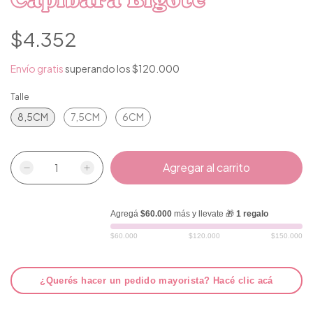
$4.352
Envío gratis
superando los
$120.000
Talle
8,5CM
7,5CM
6CM
Agregá
$60.000
más y llevate 🎁
1 regalo
$60.000
$120.000
$150.000
¿Querés hacer un pedido mayorista? Hacé clic acá