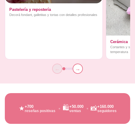
Pastelería y repostería
Decorá fondant, galletitas y tortas con detalles profesionales
Cerámica
Cortantes y sello
temperatura
←
→
🛍️
+700
+50.000
+160.000
★
📸
reseñas positivas
ventas
seguidores