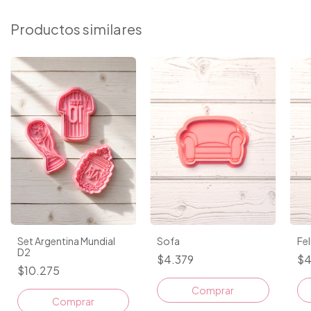
Productos similares
Sofa
Fel
Set Argentina Mundial
D2
$4.379
$4
$10.275
Comprar