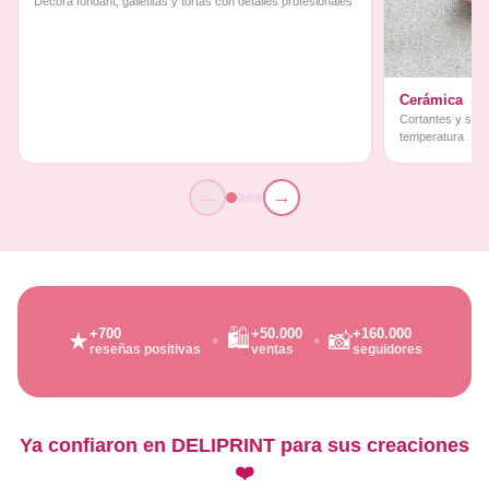
Decorá fondant, galletitas y tortas con detalles profesionales
Cerámica
Cortantes y sello
temperatura
←
→
🛍️
+700
+50.000
+160.000
★
📸
reseñas positivas
ventas
seguidores
Ya confiaron en DELIPRINT para sus creaciones
❤️