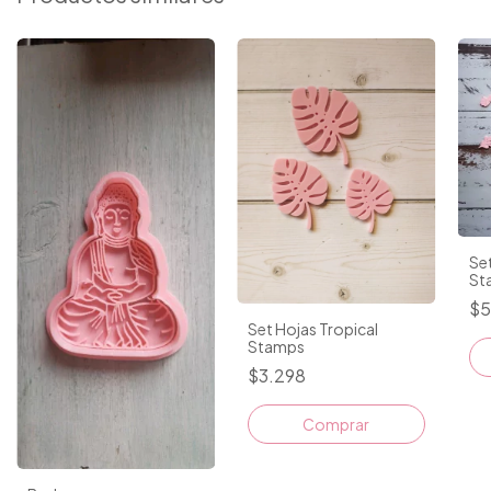
Se
St
$5
Set Hojas Tropical
Stamps
$3.298