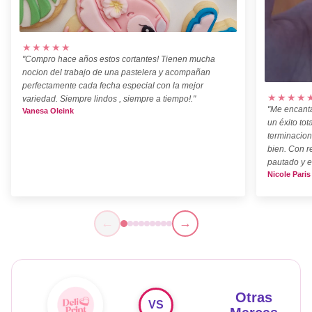
★★★★★
"Compro hace años estos cortantes! Tienen mucha
nocion del trabajo de una pastelera y acompañan
perfectamente cada fecha especial con la mejor
★★★★
variedad. Siempre lindos , siempre a tiempo!."
"Me encanta
Vanesa Oleink
un éxito tot
terminacion
bien. Con r
pautado y e
Nicole Paris
←
→
Otras
VS