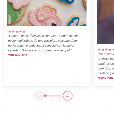
★★★★★
"Compro hace años estos cortantes! Tienen mucha
nocion del trabajo de una pastelera y acompañan
perfectamente cada fecha especial con la mejor
★★★★
variedad. Siempre lindos , siempre a tiempo!."
"Me encanta
Vanesa Oleink
un éxito tot
terminacion
bien. Con r
pautado y e
Nicole Paris
←
→