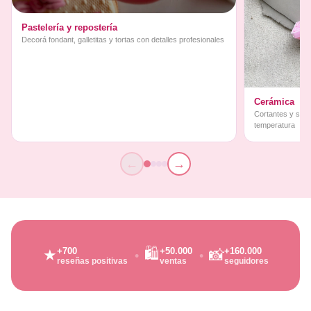
Pastelería y repostería
Decorá fondant, galletitas y tortas con detalles profesionales
Cerámica
Cortantes y sello
temperatura
←
→
🛍️
+700
+50.000
+160.000
★
📸
reseñas positivas
ventas
seguidores