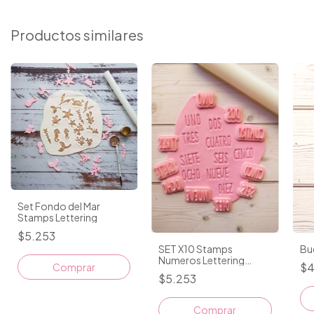
Productos similares
Set Fondo del Mar
Stamps Lettering
$5.253
Bu
SET X10 Stamps
Numeros Lettering
$4
Imprenta 1.5CM
$5.253