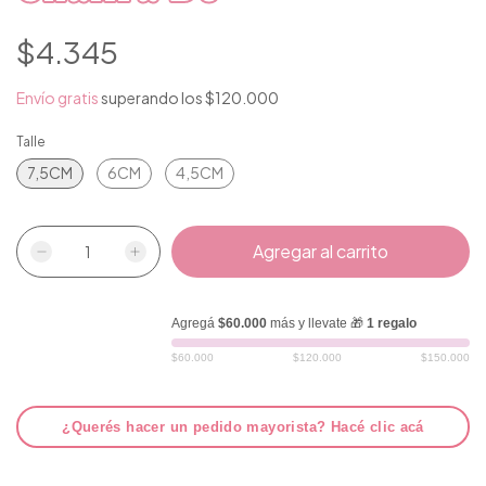
$4.345
Envío gratis
superando los
$120.000
Talle
7,5CM
6CM
4,5CM
Agregá
$60.000
más y llevate 🎁
1 regalo
$60.000
$120.000
$150.000
¿Querés hacer un pedido mayorista? Hacé clic acá