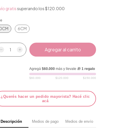
ío gratis
superando los
$120.000
le
10CM
6CM
Agregá
$60.000
más y llevate 🎁
1 regalo
$60.000
$120.000
$150.000
¿Querés hacer un pedido mayorista? Hacé clic
acá
Descripción
Medios de pago
Medios de envío