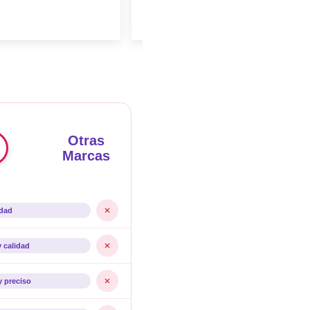
Otras
Marcas
idad
y calidad
y preciso