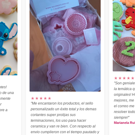
★★★★★
"Son geniale
tes!
la temática 
o de una
originales! H
★★★★★
amente
mejores, me
"Me encantaron los productos, el sello
r
el correo me
personalizado un éxito total y los demas
pre a
resolver todo
cortantes super prolijas sus
siempre!"
terminaciones, los uso para hacer
Marianela Ru
ceramica y van re bien. Con respecto al
envio cumplieron con el tiempo pautado y