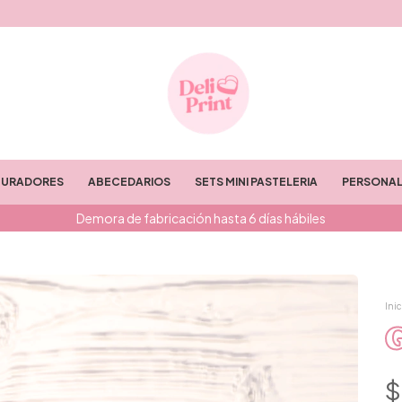
TURADORES
ABECEDARIOS
SETS MINI PASTELERIA
PERSONAL
Demora de fabricación hasta 6 días hábiles
Inic
G
$