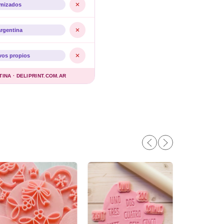
imizados
argentina
vos propios
NA · DELIPRINT.COM.AR