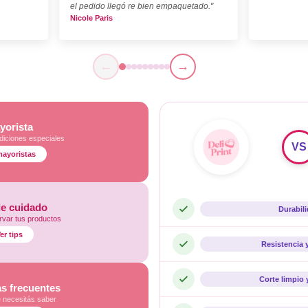
el pedido llegó re bien empaquetado."
Nicole Paris
←
→
yorista
diciones especiales
VS
mayoristas
de cuidado
Durabil
var tus productos
er tips
Resistencia 
Corte limpio 
s frecuentes
e necesitás saber