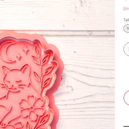
Env
Tal