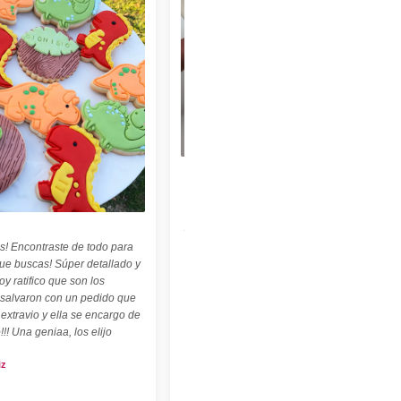
★★★★★
"Felices con nuestro sello personalizado !
Perfecto para cerámica ! ♡ ☆ Las
palabritas y abecedario también son
geniales ! ☆"
s! Encontraste de todo para
Carolina Kuttel
que buscas! Súper detallado y
oy ratifico que son los
 salvaron con un pedido que
 extravio y ella se encargo de
!!! Una geniaa, los elijo
iz