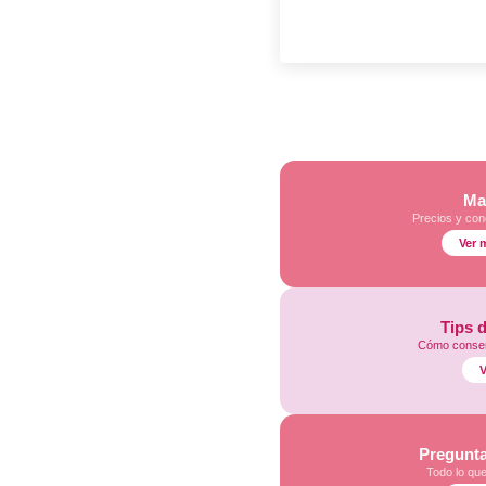
Ma
Precios y con
Ver 
Tips 
Cómo conser
V
Pregunta
Todo lo qu