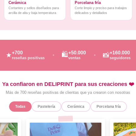
Cerámica
Porcelana fría
Cortantes y sellos diseñados para
Corte limpio y preciso para trabajos
arcilla de alta y baja temperatura
delicados y detallados
+700
+50.000
+160.000
🛍️
★
📸
reseñas positivas
ventas
seguidores
Ya confiaron en DELIPRINT para sus creaciones ❤️
Más de 700 reseñas positivas de clientas que ya crearon con nosotras
Todas
Pastelería
Cerámica
Porcelana fría