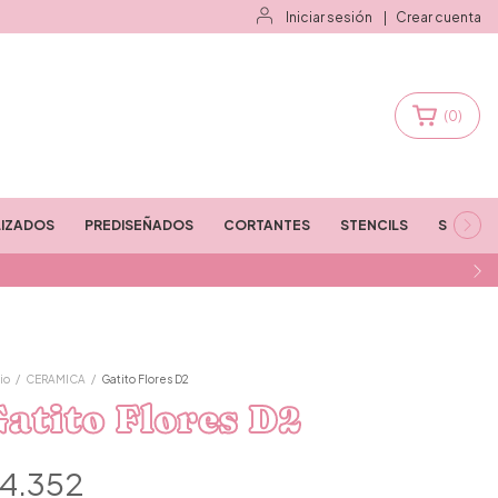
Iniciar sesión
|
Crear cuenta
(
0
)
IZADOS
PREDISEÑADOS
CORTANTES
STENCILS
STAMPS
io
/
CERAMICA
/
Gatito Flores D2
atito Flores D2
4.352